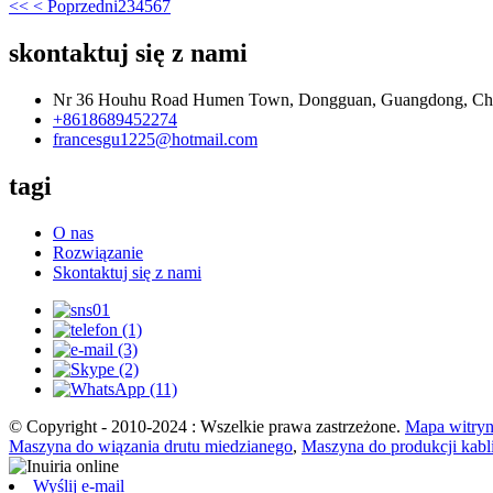
<<
< Poprzedni
2
3
4
5
6
7
skontaktuj się z nami
Nr 36 Houhu Road Humen Town, Dongguan, Guangdong, Ch
+8618689452274
francesgu1225@hotmail.com
tagi
O nas
Rozwiązanie
Skontaktuj się z nami
© Copyright - 2010-2024 : Wszelkie prawa zastrzeżone.
Mapa witry
Maszyna do wiązania drutu miedzianego
,
Maszyna do produkcji kabl
Wyślij e-mail