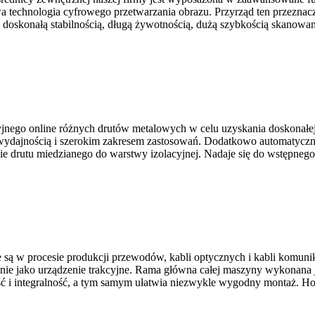
echnologia cyfrowego przetwarzania obrazu. Przyrząd ten przeznaczo
 doskonałą stabilnością, długą żywotnością, dużą szybkością skanowa
cyjnego online różnych drutów metalowych w celu uzyskania doskonał
ą wydajnością i szerokim zakresem zastosowań. Dodatkowo automatyczn
nie drutu miedzianego do warstwy izolacyjnej. Nadaje się do wstępne
ą w procesie produkcji przewodów, kabli optycznych i kabli komuni
ie jako urządzenie trakcyjne. Rama główna całej maszyny wykonana jes
ć i integralność, a tym samym ułatwia niezwykle wygodny montaż. Hol