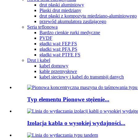
drut płaski aluminiowy
Płaski drut miedziany
drut płaski z kompozytu miedziano-aluminiowego
przewód akumulatora zasilającego
Seria teflonowa
Bardzo cienkie rurki medyczne
PVDF
gładki wąż FEP FS
gładki wąż PFA PS
gładki wąż PTFE FS
Drut i kabel
kabel domowy
kable przemysłowe
kabel sieciowy i kabel do transmisji danych
Typ elementu Pionowe stężenie...
Izolacja kabla o wysokiej wydajności...