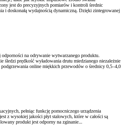
ny jest do precyzyjnych pomiarów i kontroli średnic
nia i doskonałą wydajnością dynamiczną. Dzięki zintegrowanej
ej odporności na odrywanie wytwarzanego produktu.
ie śledzi prędkość wyładowania drutu miedzianego niezależnie
go podgrzewania online miękkich przewodów o średnicy 0,5–4,0
kacyjnych, pełniąc funkcję pomocniczego urządzenia
t z wysokiej jakości płyt stalowych, które w całości są
owany produkt jest odporny na zginanie...