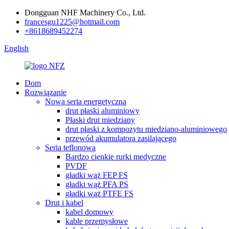
Dongguan NHF Machinery Co., Ltd.
francesgu1225@hotmail.com
+8618689452274
English
Dom
Rozwiązanie
Nowa seria energetyczna
drut płaski aluminiowy
Płaski drut miedziany
drut płaski z kompozytu miedziano-aluminiowego
przewód akumulatora zasilającego
Seria teflonowa
Bardzo cienkie rurki medyczne
PVDF
gładki wąż FEP FS
gładki wąż PFA PS
gładki wąż PTFE FS
Drut i kabel
kabel domowy
kable przemysłowe