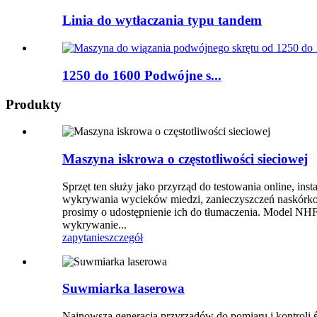
Linia do wytłaczania typu tandem
1250 do 1600 Podwójne s...
Produkty
Maszyna iskrowa o częstotliwości sieciowej
Sprzęt ten służy jako przyrząd do testowania online, ins
wykrywania wycieków miedzi, zanieczyszczeń naskórkowyc
prosimy o udostępnienie ich do tłumaczenia. Model 
wykrywanie...
zapytanie
szczegół
Suwmiarka laserowa
Najnowsza generacja przyrządów do pomiaru i kontroli ś