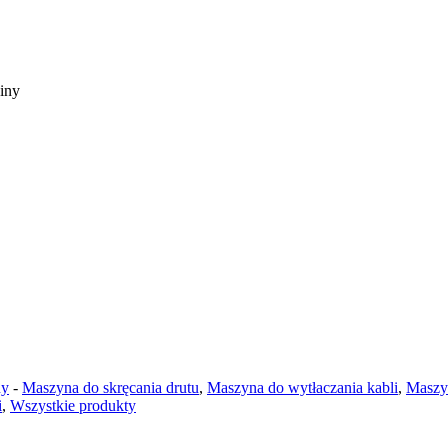
iny
ny
-
Maszyna do skręcania drutu
,
Maszyna do wytłaczania kabli
,
Maszyn
i
,
Wszystkie produkty