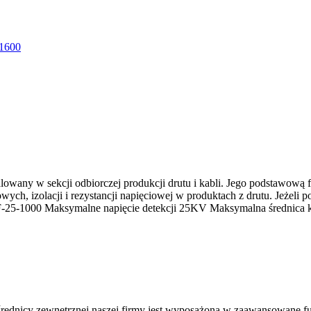
talowany w sekcji odbiorczej produkcji drutu i kabli. Jego podstawową
h, izolacji i rezystancji napięciowej w produktach z drutu. Jeżeli po
NHF-25-1000 Maksymalne napięcie detekcji 25KV Maksymalna średni
rednicy zewnętrznej naszej firmy jest wyposażona w zaawansowane fun