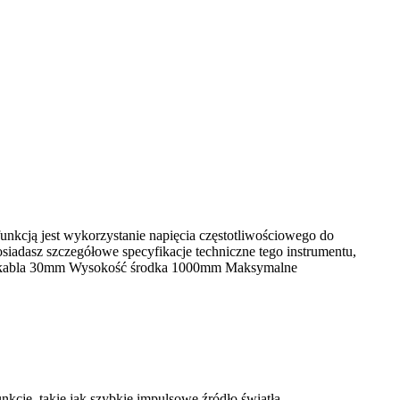
 funkcją jest wykorzystanie napięcia częstotliwościowego do
siadasz szczegółowe specyfikacje techniczne tego instrumentu,
ca kabla 30mm Wysokość środka 1000mm Maksymalne
kcje, takie jak szybkie impulsowe źródło światła