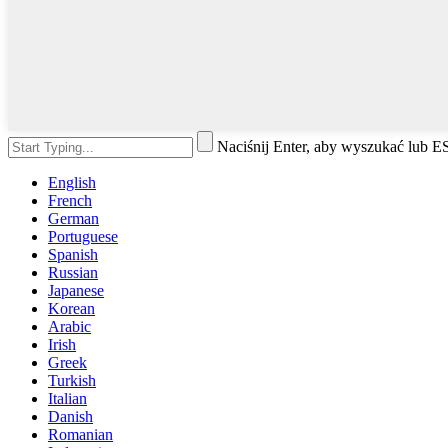
Naciśnij Enter, aby wyszukać lub 
English
French
German
Portuguese
Spanish
Russian
Japanese
Korean
Arabic
Irish
Greek
Turkish
Italian
Danish
Romanian