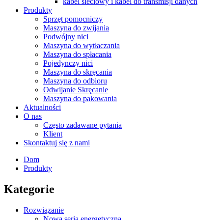
kabel sieciowy i kabel do transmisji danych
Produkty
Sprzęt pomocniczy
Maszyna do zwijania
Podwójny nici
Maszyna do wytłaczania
Maszyna do spłacania
Pojedynczy nici
Maszyna do skręcania
Maszyna do odbioru
Odwijanie Skręcanie
Maszyna do pakowania
Aktualności
O nas
Często zadawane pytania
Klient
Skontaktuj się z nami
Dom
Produkty
Kategorie
Rozwiązanie
Nowa seria energetyczna