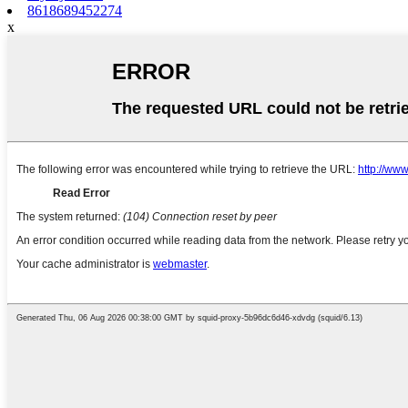
8618689452274
x