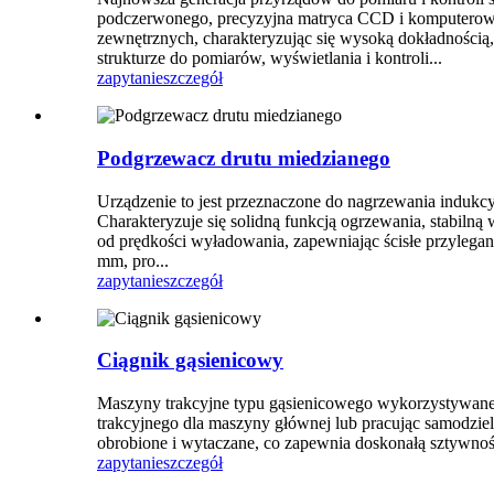
podczerwonego, precyzyjna matryca CCD i komputerowa t
zewnętrznych, charakteryzując się wysoką dokładnością,
strukturze do pomiarów, wyświetlania i kontroli...
zapytanie
szczegół
Podgrzewacz drutu miedzianego
Urządzenie to jest przeznaczone do nagrzewania induk
Charakteryzuje się solidną funkcją ogrzewania, stabiln
od prędkości wyładowania, zapewniając ścisłe przylega
mm, pro...
zapytanie
szczegół
Ciągnik gąsienicowy
Maszyny trakcyjne typu gąsienicowego wykorzystywane s
trakcyjnego dla maszyny głównej lub pracując samodzieln
obrobione i wytaczane, co zapewnia doskonałą sztywnoś
zapytanie
szczegół